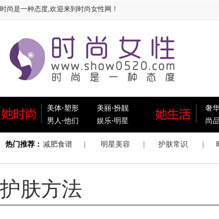
时尚是一种态度,欢迎来到时尚女性网！
美体
·
塑形
美丽
·
扮靓
奢
男人
·
他们
娱乐
·
明星
尚
护肤方法