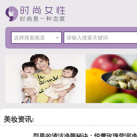
美妆资讯:
型男的清洁净颜秘诀：悦蕾玫瑰莹润净