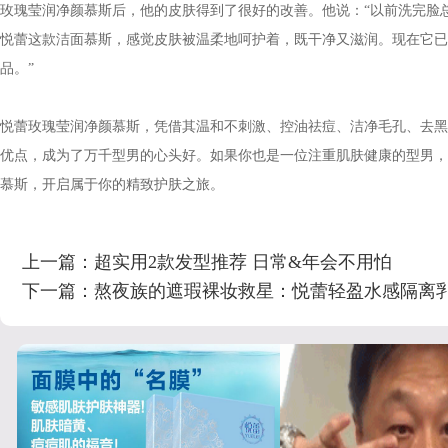
玫瑰莹润净颜慕斯后，他的皮肤得到了很好的改善。他说：
“以前洗完脸
悦蕾这款洁面慕斯，感觉皮肤被温柔地呵护着，既干净又滋润。现在它已
品。”
悦蕾玫瑰莹润净颜慕斯，凭借其温和不刺激、控油祛痘、洁净毛孔、去黑
优点，成为了万千型男的心头好。如果你也是一位注重肌肤健康的型男，
慕斯，开启属于你的精致护肤之旅。
上一篇：
超实用2款发型推荐 日常&年会不用怕
下一篇：
熬夜族的遮瑕裸妆救星：悦蕾轻盈水感隔离