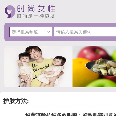
护肤方法:
悦蕾冻龄抗皱多效眼膜：紧致眼部肌肤