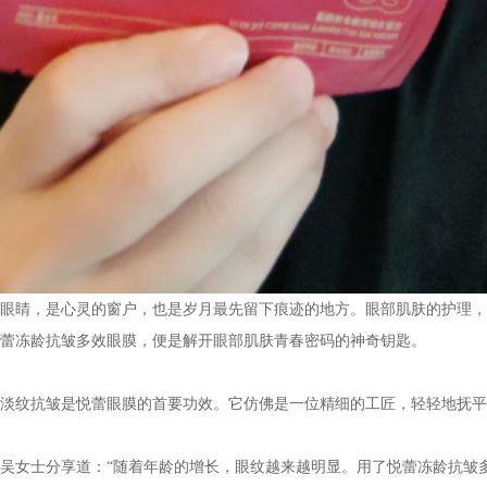
眼睛，是心灵的窗户，也是岁月最先留下痕迹的地方。眼部肌肤的护理，
蕾冻龄抗皱多效眼膜，便是解开眼部肌肤青春密码的神奇钥匙。
淡纹抗皱是悦蕾眼膜的首要功效。它仿佛是一位精细的工匠，轻轻地抚平
吴女士
分享道：“随着年龄的增长，眼纹越来越明显。用了悦蕾冻龄抗皱