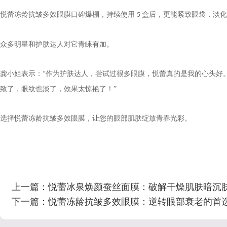
悦蕾冻龄抗皱多效眼膜口碑爆棚，持续使用
盒后，更能紧致眼袋，淡化
5
众多明星和护肤达人对它青睐有加。
龚小姐
表示：“作为护肤达人，尝试过很多眼膜，悦蕾真的是我的心头好
致了，眼纹也淡了，效果太惊艳了！”
选择悦蕾冻龄抗皱多效眼膜，让您的眼部肌肤绽放青春光彩。
上一篇：
悦蕾冰泉焕颜蚕丝面膜：破解干燥肌肤暗沉
下一篇：
悦蕾冻龄抗皱多效眼膜：逆转眼部衰老的首