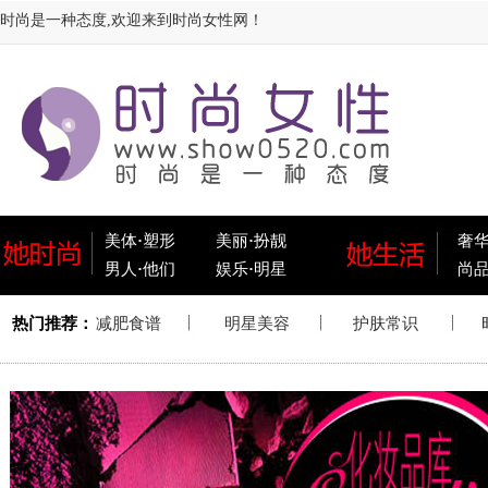
时尚是一种态度,欢迎来到时尚女性网！
美体
·
塑形
美丽
·
扮靓
奢
男人
·
他们
娱乐
·
明星
尚