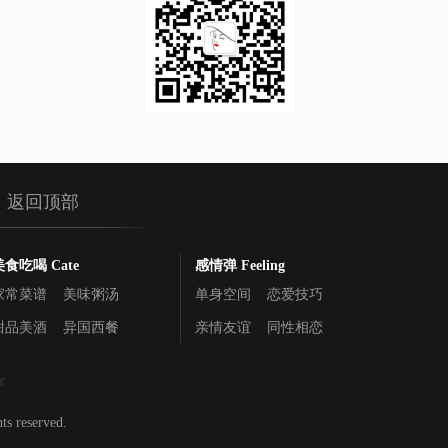
返回顶部
美食吃喝 Cate
感情弹 Feeling
家常菜谱
美味粥汤
单身空间
恋爱技巧
甜品美酒
异国西餐
亲情友谊
同性相恋
 reserved.