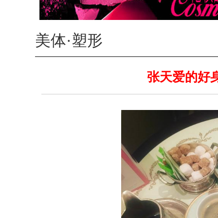
美体·塑形
张天爱的好