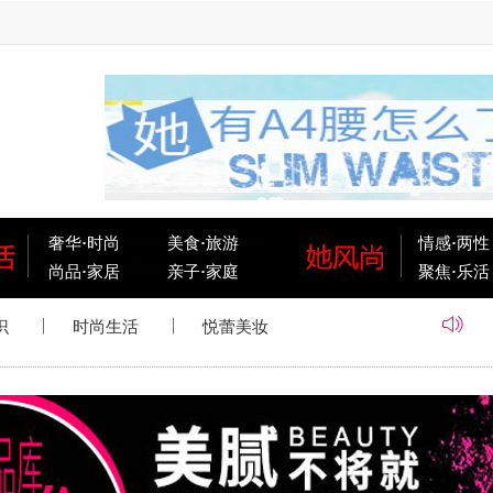
奢华
·
时尚
美食
·
旅游
情感
·
两性
尚品
·
家居
亲子
·
家庭
聚焦
·
乐活