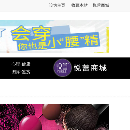
设为主页
收藏本站
悦蕾商城
心理
·
健康
图库
·
鉴赏