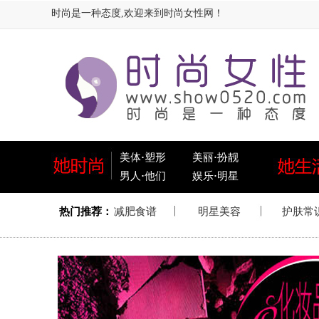
时尚是一种态度,欢迎来到时尚女性网！
美体
·
塑形
美丽
·
扮靓
男人
·
他们
娱乐
·
明星